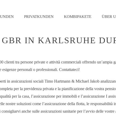
KUNDEN
PRIVATKUNDEN
KOMBIPAKETE
ÜBER U
ALL‘AGENZIA ALLIANZ
 GBR IN KARLSRUHE DU
00 clienti tra persone private e attività commerciali offrendo un’ampia g
e esigenze personali o professionali. Contattateci!
 esperti in assicurazioni sociali Timo Hartmann & Michael Jakob analizzano
pleta per la previdenza privata e la pianificazione della vostra pensione.
 qualità per la casa, l’assicurazione per immobili e l’assicurazione I assi
le nostre soluzioni come l’assicurazione della flotta, le responsabilità i
consigliarvi anche sulle assicurazioni sanitarie per l’avvio delle vostre a