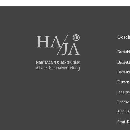
Gesch
Betrieb
Betrieb
Betrieb
Firmen-
Inhalts
Landwir
Schließ
Straf-R