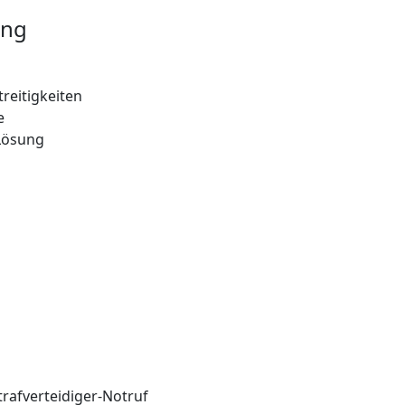
ung
reitigkeiten
e
 Lösung
rafverteidiger-Notruf