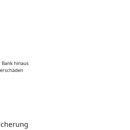
r Bank hinaus
sserschäden
sicherung