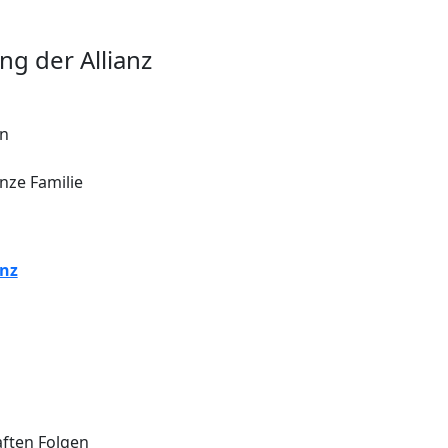
ng der Allianz
en
nze Familie
anz
aften Folgen