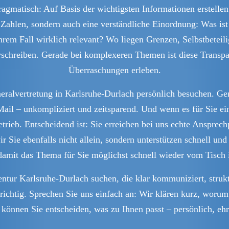
gmatisch: Auf Basis der wichtigsten Informationen erstellen w
ahlen, sondern auch eine verständliche Einordnung: Was ist
hrem Fall wirklich relevant? Wo liegen Grenzen, Selbstbetei
rschreiben. Gerade bei komplexeren Themen ist diese Transpar
Überraschungen erleben.
neralvertretung in Karlsruhe-Durlach persönlich besuchen. Gen
ail – unkompliziert und zeitsparend. Und wenn es für Sie e
trieb. Entscheidend ist: Sie erreichen bei uns echte Anspre
Sie ebenfalls nicht allein, sondern unterstützen schnell und
damit das Thema für Sie möglichst schnell wieder vom Tisch i
ntur Karlsruhe-Durlach suchen, die klar kommuniziert, strukt
ichtig. Sprechen Sie uns einfach an: Wir klären kurz, worum 
können Sie entscheiden, was zu Ihnen passt – persönlich, ehr