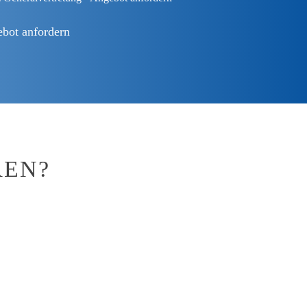
bot anfordern
REN?