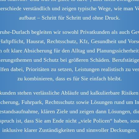
nterschiede verständlich und zeigen typische Wege, wie man V
aufbaut – Schritt für Schritt und ohne Druck.
lsruhe-Durlach begleiten wir sowohl Privatkunden als auch G
aftpflicht, Hausrat, Rechtsschutz, Kfz, Gesundheit und Vors
oft klare Absicherung für den Alltag und Planungssicherheit
ierungsthemen und Schutz bei größeren Schäden. Berufstätige
en dabei, Prioritäten zu setzen, Leistungen realistisch zu v
zu kombinieren, dass es für Sie einfach bleibt.
unden stehen verlässliche Abläufe und kalkulierbare Risike
absicherung, Fuhrpark, Rechtsschutz sowie Lösungen rund um I
n Bestandsaufnahme, klären Ziele und zeigen dann Lösungen, di
pruch ist, dass Sie am Ende nicht „viele Policen“ haben, so
inklusive klarer Zuständigkeiten und sinnvoller Deckungen.