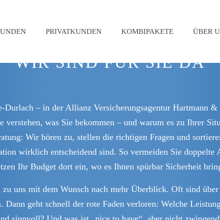
KUNDEN
PRIVATKUNDEN
KOMBIPAKETE
ÜBER U
WIR SIND FÜR SIE DA
e-Durlach – in der Allianz Versicherungsagentur Hartmann &
ie verstehen, was Sie bekommen – und warum es zu Ihrer Situ
ratung: Wir hören zu, stellen die richtigen Fragen und sorti
tion wirklich entscheidend sind. So vermeiden Sie doppelte
tzen Ihr Budget dort ein, wo es Ihnen spürbar Sicherheit brin
 uns mit dem Wunsch nach mehr Überblick. Oft sind über d
. Dann geht schnell der rote Faden verloren: Welche Leistun
sinnvoll? Und was ist „nice to have“, aber nicht zwingend?