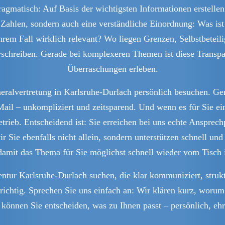
gmatisch: Auf Basis der wichtigsten Informationen erstellen w
ahlen, sondern auch eine verständliche Einordnung: Was ist
hrem Fall wirklich relevant? Wo liegen Grenzen, Selbstbetei
rschreiben. Gerade bei komplexeren Themen ist diese Transpar
Überraschungen erleben.
neralvertretung in Karlsruhe-Durlach persönlich besuchen. Gen
ail – unkompliziert und zeitsparend. Und wenn es für Sie e
trieb. Entscheidend ist: Sie erreichen bei uns echte Anspre
Sie ebenfalls nicht allein, sondern unterstützen schnell und
damit das Thema für Sie möglichst schnell wieder vom Tisch i
ntur Karlsruhe-Durlach suchen, die klar kommuniziert, strukt
ichtig. Sprechen Sie uns einfach an: Wir klären kurz, worum 
können Sie entscheiden, was zu Ihnen passt – persönlich, ehr