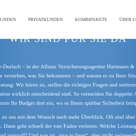
KUNDEN
PRIVATKUNDEN
KOMBIPAKETE
ÜBER U
WIR SIND FÜR SIE DA
e-Durlach – in der Allianz Versicherungsagentur Hartmann &
ie verstehen, was Sie bekommen – und warum es zu Ihrer Situ
ratung: Wir hören zu, stellen die richtigen Fragen und sorti
tion wirklich entscheidend sind. So vermeiden Sie doppelte
tzen Ihr Budget dort ein, wo es Ihnen spürbar Sicherheit brin
 uns mit dem Wunsch nach mehr Überblick. Oft sind über d
. Dann geht schnell der rote Faden verloren: Welche Leistun
sinnvoll? Und was ist „nice to have“, aber nicht zwingend?