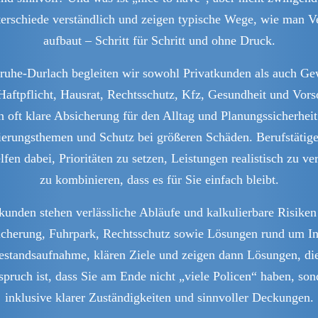
nterschiede verständlich und zeigen typische Wege, wie man V
aufbaut – Schritt für Schritt und ohne Druck.
lsruhe-Durlach begleiten wir sowohl Privatkunden als auch G
aftpflicht, Hausrat, Rechtsschutz, Kfz, Gesundheit und Vors
oft klare Absicherung für den Alltag und Planungssicherheit
ierungsthemen und Schutz bei größeren Schäden. Berufstätige
en dabei, Prioritäten zu setzen, Leistungen realistisch zu v
zu kombinieren, dass es für Sie einfach bleibt.
unden stehen verlässliche Abläufe und kalkulierbare Risike
absicherung, Fuhrpark, Rechtsschutz sowie Lösungen rund um I
n Bestandsaufnahme, klären Ziele und zeigen dann Lösungen, di
pruch ist, dass Sie am Ende nicht „viele Policen“ haben, so
inklusive klarer Zuständigkeiten und sinnvoller Deckungen.