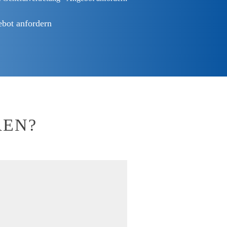
bot anfordern
REN?