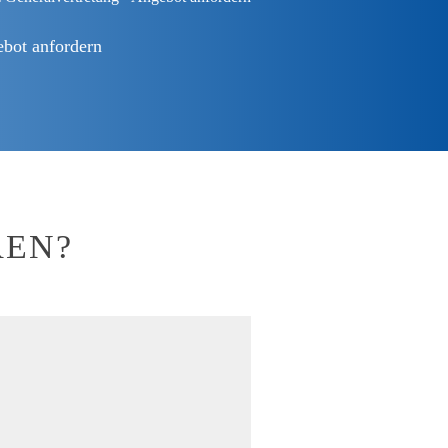
bot anfordern
REN?