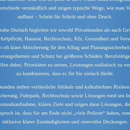
nterschiede verständlich und zeigen typische Wege, wie man V
aufbaut – Schritt für Schritt und ohne Druck.
lsruhe-Durlach begleiten wir sowohl Privatkunden als auch G
aftpflicht, Hausrat, Rechtsschutz, Kfz, Gesundheit und Vors
oft klare Absicherung für den Alltag und Planungssicherheit
ierungsthemen und Schutz bei größeren Schäden. Berufstätige
en dabei, Prioritäten zu setzen, Leistungen realistisch zu v
zu kombinieren, dass es für Sie einfach bleibt.
unden stehen verlässliche Abläufe und kalkulierbare Risike
absicherung, Fuhrpark, Rechtsschutz sowie Lösungen rund um I
n Bestandsaufnahme, klären Ziele und zeigen dann Lösungen, di
pruch ist, dass Sie am Ende nicht „viele Policen“ haben, so
inklusive klarer Zuständigkeiten und sinnvoller Deckungen.