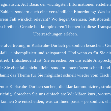
gmatisch: Auf Basis der wichtigsten Informationen erstellen w
ahlen, sondern auch eine verständliche Einordnung: Was ist
hrem Fall wirklich relevant? Wo liegen Grenzen, Selbstbetei
rschreiben. Gerade bei komplexeren Themen ist diese Transpar
Überraschungen erleben.
neralvertretung in Karlsruhe-Durlach persönlich besuchen. Gen
ail – unkompliziert und zeitsparend. Und wenn es für Sie e
trieb. Entscheidend ist: Sie erreichen bei uns echte Anspre
Sie ebenfalls nicht allein, sondern unterstützen schnell und
damit das Thema für Sie möglichst schnell wieder vom Tisch i
ntur Karlsruhe-Durlach suchen, die klar kommuniziert, strukt
ichtig. Sprechen Sie uns einfach an: Wir klären kurz, worum 
können Sie entscheiden, was zu Ihnen passt – persönlich, ehr