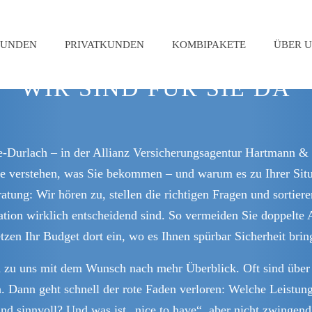
KUNDEN
PRIVATKUNDEN
KOMBIPAKETE
ÜBER U
WIR SIND FÜR SIE DA
e-Durlach – in der Allianz Versicherungsagentur Hartmann &
ie verstehen, was Sie bekommen – und warum es zu Ihrer Situ
ratung: Wir hören zu, stellen die richtigen Fragen und sorti
tion wirklich entscheidend sind. So vermeiden Sie doppelte
tzen Ihr Budget dort ein, wo es Ihnen spürbar Sicherheit brin
 uns mit dem Wunsch nach mehr Überblick. Oft sind über d
. Dann geht schnell der rote Faden verloren: Welche Leistun
sinnvoll? Und was ist „nice to have“, aber nicht zwingend?