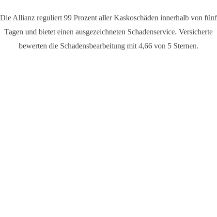
Die Allianz reguliert 99 Prozent aller Kaskoschäden innerhalb von fünf
Tagen und bietet einen ausgezeichneten Schadenservice. Versicherte
bewerten die Schadensbearbeitung mit 4,66 von 5 Sternen.
Ausgezeichneter Schutz & Service:
Die Allianz überzeugt durch faires Preis-Leistungs-Verhältnis, sehr
gute Produkte und faire Schadenregulierung. Hervorragende
Testergebnisse verschiedener Institutionen belegen die hohe Qualität
des Schutzes und Services für Sie und Ihr Fahrzeug